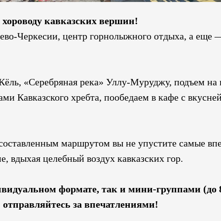
 хороводу кавказских вершин!
аево-Черкесии, центр горнолыжного отдыха, а еще 
-Кёль, «Серебряная река» Уллу-Муруджу, подъем на
и Кавказского хребта, пообедаем в кафе c вкусне
 составленным маршрутом вы не упустите самые вп
, вдыхая целебный воздух кавказских гор.
видуальном формате, так и мини-группами (до 8
 отправляйтесь за впечатлениями!