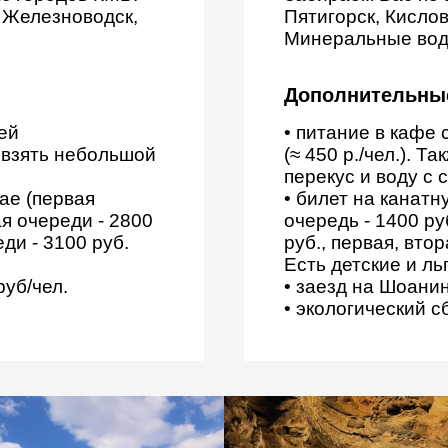
, Железноводск,
Пятигорск, Кисло
Минеральные вод
Дополнительны
ней
• питание в кафе 
м взять небольшой
(≈ 450 р./чел.). 
перекус и воду с 
ае (первая
• билет на канатн
ая очереди - 2800
очередь - 1400 ру
еди - 3100 руб.
руб., первая, втор
Есть детские и ль
руб/чел.
• заезд на Шоанин
• экологический сб