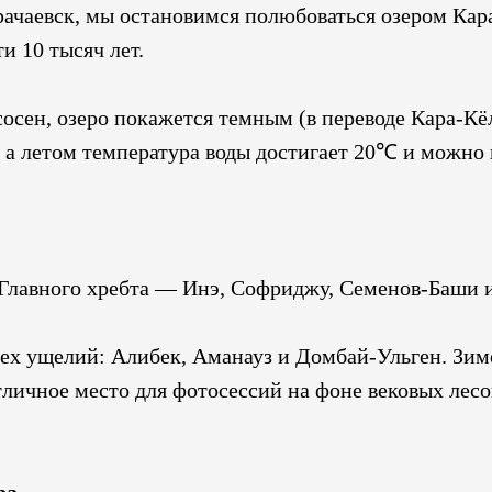
рачаевск, мы остановимся полюбоваться озером Кар
и 10 тысяч лет.
сосен, озеро покажется темным (в переводе Кара-Кё
, а летом температура воды достигает 20℃ и можно 
лавного хребта — Инэ, Софриджу, Семенов-Баши и
рех ущелий: Алибек, Аманауз и Домбай-Ульген. З
тличное место для фотосессий на фоне вековых лесо