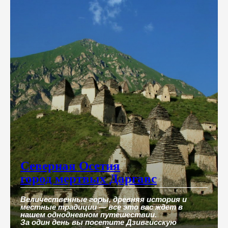
Северная Осетия
город мертвых Даргавс
Величественные горы, древняя история и
местные традиции — все это вас ждет в
нашем однодневном путешествии.
За один день вы посетите Дзивгисскую