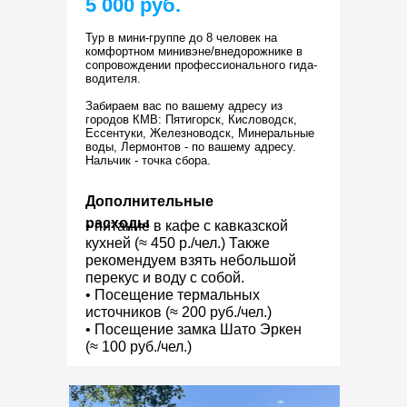
5 000 руб.
Тур в мини-группе до 8 человек на
комфортном минивэне/внедорожнике в
сопровождении профессионального гида-
водителя.
Забираем вас по вашему адресу из
городов КМВ: Пятигорск, Кисловодск,
Ессентуки, Железноводск, Минеральные
воды, Лермонтов - по вашему адресу.
Нальчик - точка сбора.
Дополнительные
расходы
• питание в кафе с кавказской
кухней (≈ 450 р./чел.) Также
рекомендуем взять небольшой
перекус и воду с собой.
• Посещение термальных
источников (≈ 200 руб./чел.)
• Посещение замка Шато Эркен
(≈ 100 руб./чел.)